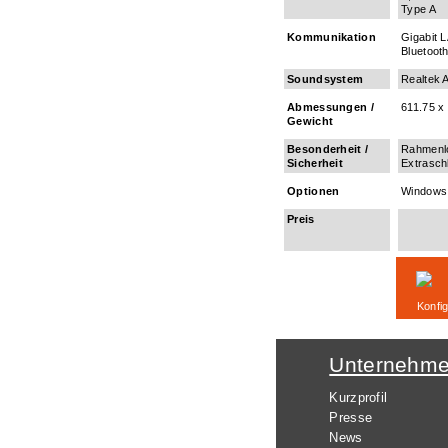
Type A
Kommunikation
Gigabit 
Bluetoot
Soundsystem
Realtek 
Abmessungen /
611.75 x
Gewicht
Besonderheit /
Rahmenlo
Sicherheit
Extrasch
Optionen
Windows 
Preis
Konfig
Unternehm
Kurzprofil
Presse
News