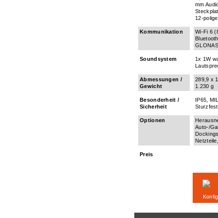
mm Audio
Steckpla
12-polig
Kommunikation
Wi-Fi 6 (
Bluetoot
GLONAS
Soundsystem
1x 1W wa
Lautspre
Abmessungen /
289,9 x 
Gewicht
1.230 g
Besonderheit /
IP65, M
Sicherheit
Sturzfest
Optionen
Herausn
Auto-/Ga
Dockingst
Netzteil
Preis
Konfig