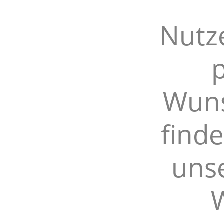
Nutz
Wuns
find
unse