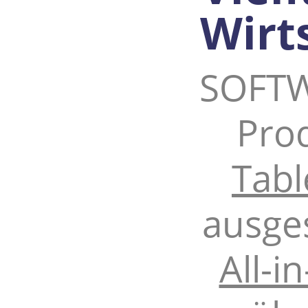
Wirt
SOFTW
Pro
Tabl
ausge
All-i