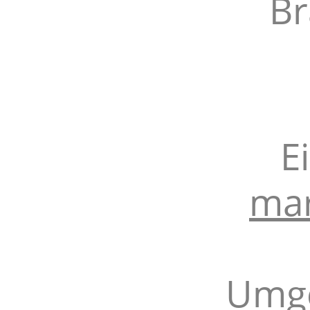
Br
E
mar
Umge