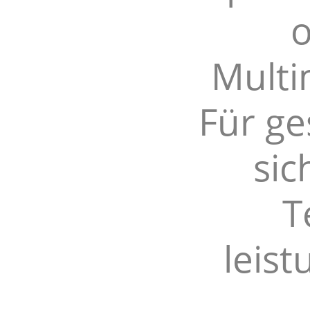
o
Multi
Für ge
sic
T
leist