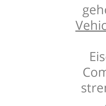
geh
Vehi
Ei
Com
stre