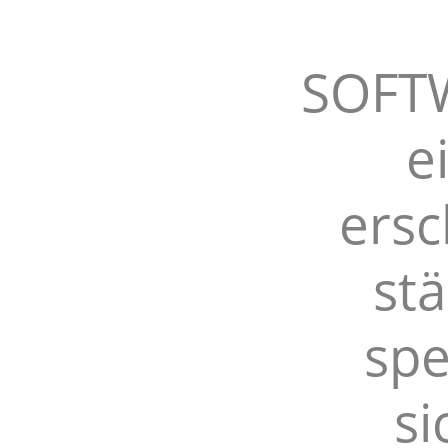
SOFTW
e
ersc
st
spe
si