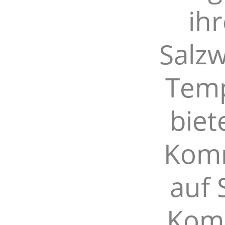
ih
Salzw
Temp
biet
Komm
auf 
Komp