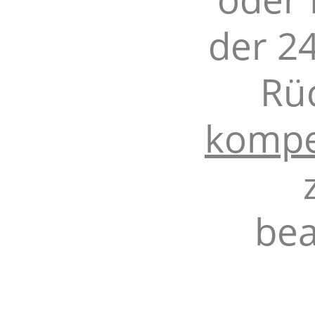
der 2
Rü
kompe
bea