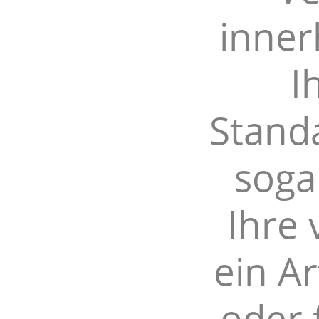
inner
I
Standa
soga
Ihre 
ein A
oder 