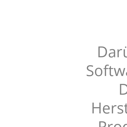
Darü
Softw
D
Hers
Pro