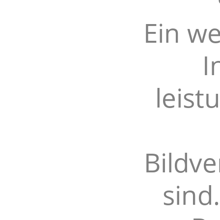
Ein we
I
leist
Bildv
sind