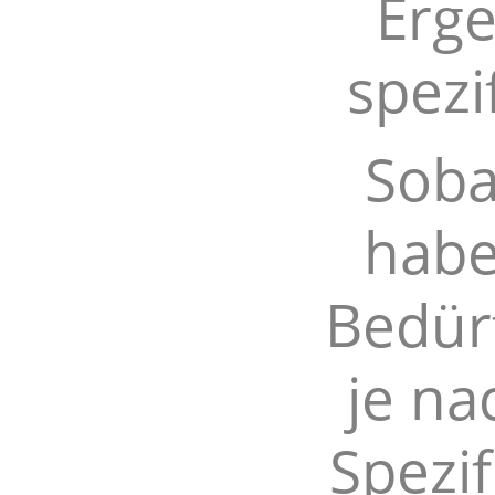
Erge
spezi
Soba
habe
Bedürf
je na
Spezi