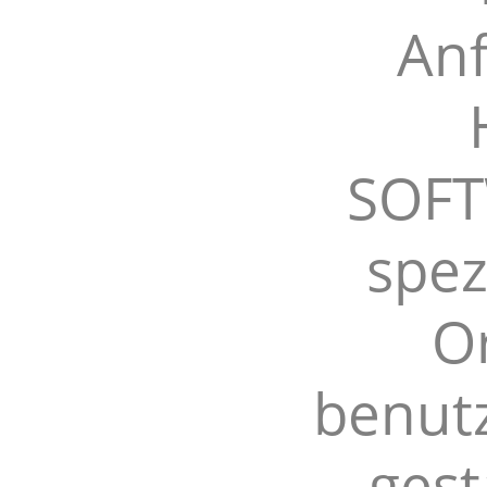
Anf
SOFTW
spez
O
benutz
gest