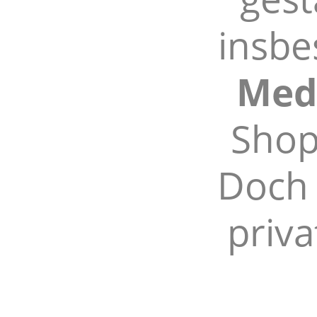
insb
Medi
Shop
Doch 
priv