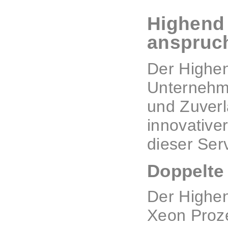
Highend 
anspruch
Der Highen
Unternehme
und Zuverl
innovative
dieser Ser
Doppelte
Der Highen
Xeon Proze