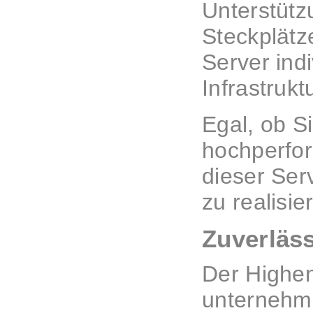
Unterstütz
Steckplätz
Server indi
Infrastruk
Egal, ob S
hochperfor
dieser Serv
zu realisie
Zuverläss
Der Highen
unternehme