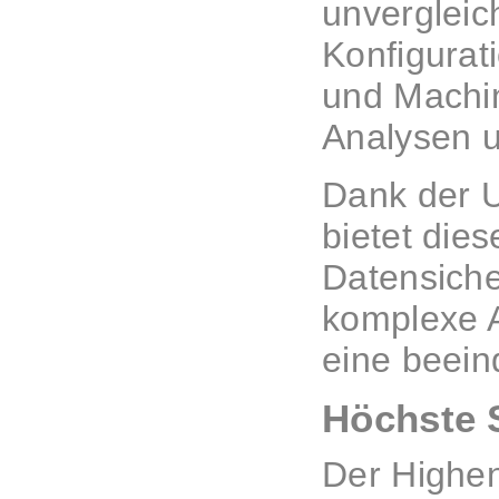
unvergleic
Konfigurat
und Machin
Analysen 
Dank der 
bietet die
Datensiche
komplexe A
eine beein
Höchste S
Der Highen