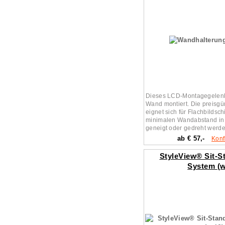
Dieses LCD-Montagegelenk 
Wand montiert. Die preisgü
eignet sich für Flachbildsch
minimalen Wandabstand in 
geneigt oder gedreht werd
ab € 57,-
Konf
StyleView® Sit-
System (w