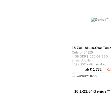
15 Zoll All-in-One Tou
Celeron J4125
4 GB DDR$, 120 GB SSD
Linux Ubuntu
402 x 252 x 49 mm, 4 kg
ab € 1.785,-
Ko
Genius™ 15AIO
10.1-21.5" Genius™