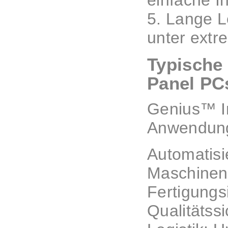
einfache I
5. Lange L
unter ext
Typische
Panel PC
Genius™ In
Anwendung 
Automatis
Maschinen 
Fertigungs
Qualitätss