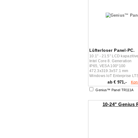
Lüfterloser Panel-PC.
10.1" - 21.5" LCD kapazitiv
Intel Core 8. Generation
IP65, VESA 100*100
472.3x319.3x57.1 mm
Windows IoT Enterprise L
ab € 971,-
Kon
Genius™ Panel TR111A
10-24" Genius 