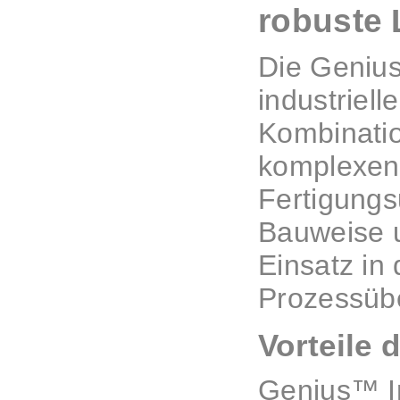
robuste 
Die Genius
industriel
Kombinatio
komplexen
Fertigungs
Bauweise u
Einsatz in
Prozessüb
Vorteile 
Genius™ In