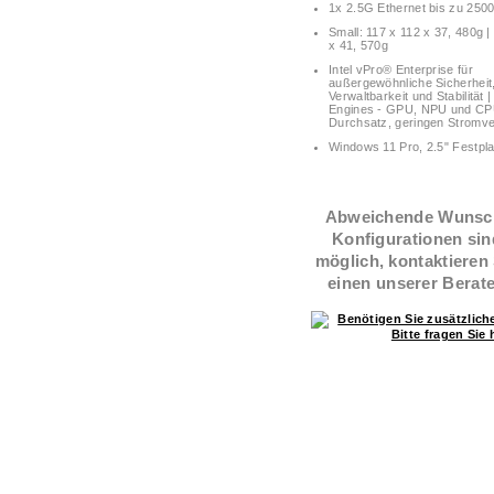
1x 2.5G Ethernet bis zu 250
Small: 117 x 112 x 37, 480g | 
x 41, 570g
Intel vPro® Enterprise für
außergewöhnliche Sicherheit
Verwaltbarkeit und Stabilität |
Engines - GPU, NPU und CPU
Durchsatz, geringen Stromv
Windows 11 Pro, 2.5" Festpla
Abweichende Wunsc
Konfigurationen sin
möglich, kontaktieren
einen unserer Berate