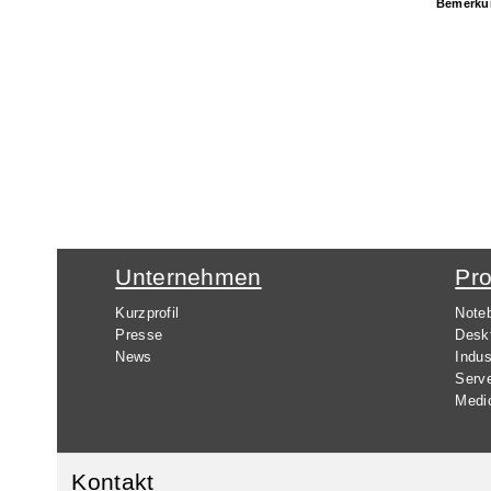
Bemerku
Unternehmen
Pr
Kurzprofil
Note
Presse
Desk
News
Indus
Serv
Medi
Kontakt