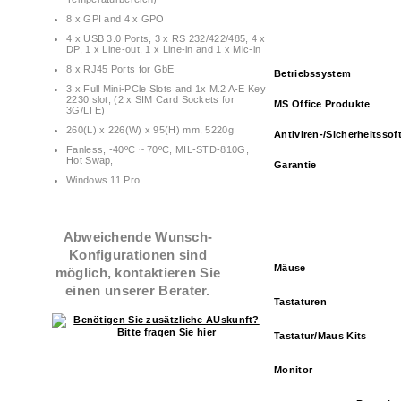
8 x GPI and 4 x GPO
4 x USB 3.0 Ports, 3 x RS 232/422/485, 4 x
DP, 1 x Line-out, 1 x Line-in and 1 x Mic-in
8 x RJ45 Ports for GbE
Betriebssystem
3 x Full Mini-PCle Slots and 1x M.2 A-E Key
2230 slot, (2 x SIM Card Sockets for
MS Office Produkte
3G/LTE)
260(L) x 226(W) x 95(H) mm, 5220g
Antiviren-/Sicherheitssof
Fanless, -40ºC ~ 70ºC, MIL-STD-810G,
Hot Swap,
Garantie
Windows 11 Pro
Abweichende Wunsch-
Konfigurationen sind
Mäuse
möglich, kontaktieren Sie
einen unserer Berater.
Tastaturen
Tastatur/Maus Kits
Monitor