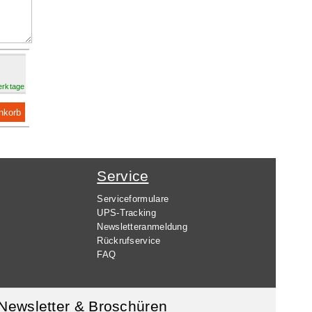
Werktage
nkorb
Service
Serviceformulare
UPS-Tracking
Newsletteranmeldung
Rückrufservice
FAQ
Newsletter & Broschüren