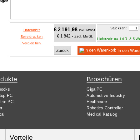
ngen
Stückzahl:
€ 2 191,98
Datenblatt
inkl. MwSt.
€ 1 842,-
zzgl. MwSt.
Seite drucken
Lieferzeit: ca. i.d.R. 3-5 
Vergleichen
Zurück
In den Ware
odukte
Broschüren
books
GigalPC
top PC
Automotive Industry
trie PC
Healthcare
er
Robotics Controller
cal
Medical Katalog
Vorteile