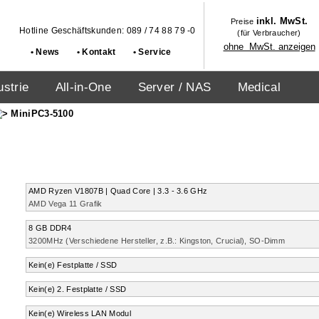
inkl. MwSt.
Preise
Hotline Geschäftskunden: 089 / 74 88 79 -0
(für Verbraucher)
ohne MwSt. anzeigen
• News
• Kontakt
• Service
ustrie
All-in-One
Server / NAS
Medical
Industrie-/Outdoor
MiniPC3-5100
Industrial Workstations
Generative AI Server
MediaBook® Regatta™
Genius™ Industrie Panel PC
Industrie- und Outdoor Tablets
Kassensysteme
ProMedia Portable PC
Positioning your Digital World
Industrie Rack / Standalone Workstations
Generative AI Server / Workstations
Robuste Laptops / Notebooks für Industrie
Robuste Industrie Panel PC
Robuste Tablets mit Military / Outdoor
Kassensysteme (POS) für
Robuster Tragbarer PC im kompakten
Flexible Mehrbildschirm- und
und Militär
Zertifizierungen
Verkaufslösungen
Format
Arbeitsplatzlösungen
AMD Ryzen V1807B | Quad Core | 3.3 - 3.6 GHz
AMD Vega 11 Grafik
8 GB DDR4
3200MHz (Verschiedene Hersteller, z.B.: Kingston, Crucial), SO-Dimm
Kein(e) Festplatte / SSD
Kein(e) 2. Festplatte / SSD
Kein(e) Wireless LAN Modul