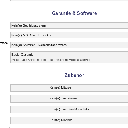
Garantie & Software
Kein(e) Betriebssystem
Kein(e) MS Office Produkte
tware
Kein(e) Antiviren-/Sicherheitssoftware
Basis-Garantie
24 Monate Bring-in, inkl. telefonischem Hotline-Service
Zubehör
Kein(e) Mäuse
Kein(e) Tastaturen
Kein(e) Tastatur/Maus Kits
Kein(e) Monitor