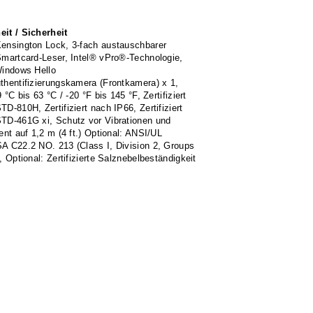
it / Sicherheit
ensington Lock, 3-fach austauschbarer
Smartcard-Leser, Intel® vPro®-Technologie,
Windows Hello
thentifizierungskamera (Frontkamera) x 1,
9 °C bis 63 °C / -20 °F bis 145 °F, Zertifiziert
D-810H, Zertifiziert nach IP66, Zertifiziert
TD-461G xi, Schutz vor Vibrationen und
ent auf 1,2 m (4 ft.) Optional: ANSI/UL
A C22.2 NO. 213 (Class I, Division 2, Groups
, Optional: Zertifizierte Salznebelbeständigkeit