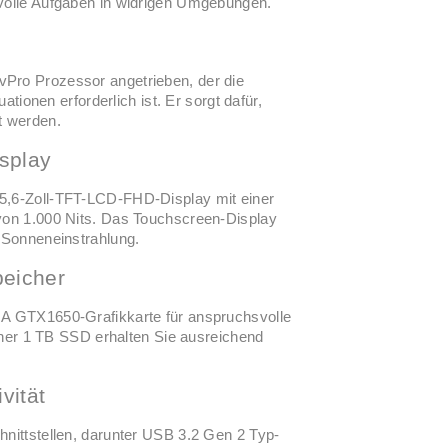
svolle Aufgaben in widrigen Umgebungen.
vPro Prozessor angetrieben, der die
uationen erforderlich ist. Er sorgt dafür,
t werden.
splay
15,6-Zoll-TFT-LCD-FHD-Display mit einer
 von 1.000 Nits. Das Touchscreen-Display
r Sonneneinstrahlung.
peicher
VGA GTX1650-Grafikkarte für anspruchsvolle
er 1 TB SSD erhalten Sie ausreichend
vität
hnittstellen, darunter USB 3.2 Gen 2 Typ-