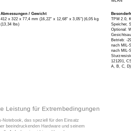
WLAN
Abmessungen / Gewicht
Besonderhe
412 x 322 x 77,4 mm (16,22" x 12,68" x 3,05") |6,05 kg
TPM 2.0, K
(13,34 lbs)
Speicher, 
Optional: 
Gesichtsau
Betrieb: -2
nach MIL-ST
nach MIL-S
Sturzresist
121201, CS
A, B, C, D)
e Leistung für Extrembedingungen
-Notebook, das speziell für den Einsatz
iner beeindruckenden Hardware und seinem