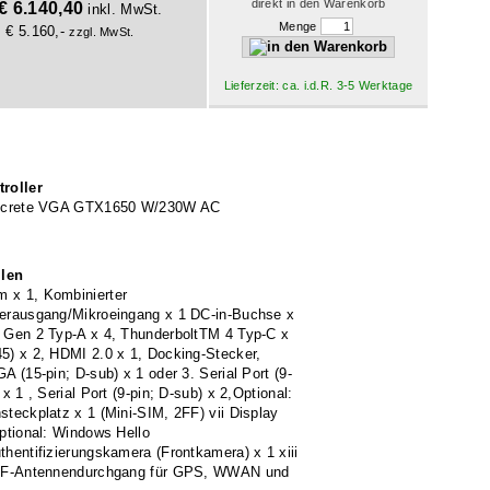
direkt in den Warenkorb
€ 6.140,40
inkl. MwSt.
Menge
€ 5.160,-
zzgl. MwSt.
Lieferzeit: ca. i.d.R. 3-5 Werktage
roller
iscrete VGA GTX1650 W/230W AC
llen
 x 1, Kombinierter
erausgang/Mikroeingang x 1 DC-in-Buchse x
 Gen 2 Typ-A x 4, ThunderboltTM 4 Typ-C x
5) x 2, HDMI 2.0 x 1, Docking-Stecker,
A (15-pin; D-sub) x 1 oder 3. Serial Port (9-
 x 1 , Serial Port (9-pin; D-sub) x 2,Optional:
steckplatz x 1 (Mini-SIM, 2FF) vii Display
Optional: Windows Hello
thentifizierungskamera (Frontkamera) x 1 xiii
 RF-Antennendurchgang für GPS, WWAN und