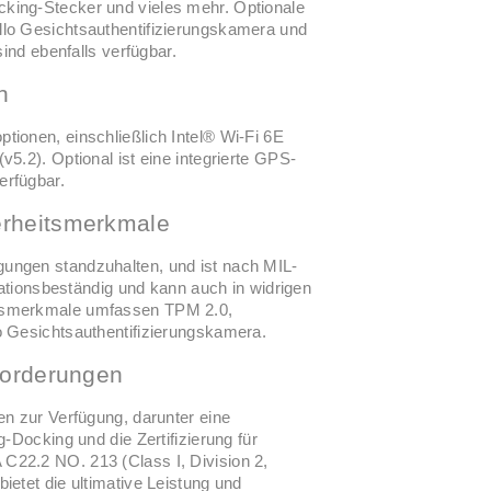
king-Stecker und vieles mehr. Optionale
lo Gesichtsauthentifizierungskamera und
d ebenfalls verfügbar.
n
ionen, einschließlich Intel® Wi-Fi 6E
5.2). Optional ist eine integrierte GPS-
erfügbar.
erheitsmerkmale
ungen standzuhalten, und ist nach MIL-
rationsbeständig und kann auch in widrigen
itsmerkmale umfassen TPM 2.0,
o Gesichtsauthentifizierungskamera.
nforderungen
en zur Verfügung, darunter eine
-Docking und die Zertifizierung für
C22.2 NO. 213 (Class I, Division 2,
etet die ultimative Leistung und