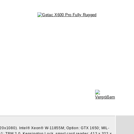
20x1080). Intel® Xeon® W-11855M; Option: GTX 1650; MIL-
; TPM 2.0, Kensington Lock, smart card reader; 412 x 322 x