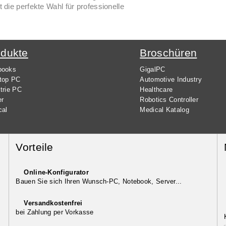
die perfekte Wahl für professionelle
odukte
Broschüren
books
GigalPC
top PC
Automotive Industry
trie PC
Healthcare
er
Robotics Controller
cal
Medical Katalog
Vorteile
Online-Konfigurator
Bauen Sie sich Ihren Wunsch-PC, Notebook, Server...
Versandkostenfrei
bei Zahlung per Vorkasse