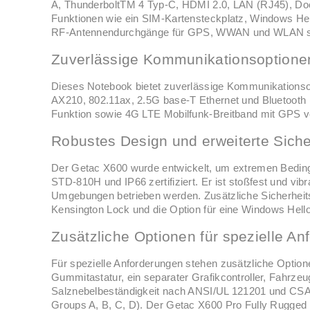
A, ThunderboltTM 4 Typ-C, HDMI 2.0, LAN (RJ45), Doc
Funktionen wie ein SIM-Kartensteckplatz, Windows Hel
RF-Antennendurchgänge für GPS, WWAN und WLAN sin
Zuverlässige Kommunikationsoptione
Dieses Notebook bietet zuverlässige Kommunikationsopt
AX210, 802.11ax, 2.5G base-T Ethernet und Bluetooth (v
Funktion sowie 4G LTE Mobilfunk-Breitband mit GPS v
Robustes Design und erweiterte Sich
Der Getac X600 wurde entwickelt, um extremen Beding
STD-810H und IP66 zertifiziert. Er ist stoßfest und vib
Umgebungen betrieben werden. Zusätzliche Sicherhe
Kensington Lock und die Option für eine Windows Hell
Zusätzliche Optionen für spezielle A
Für spezielle Anforderungen stehen zusätzliche Option
Gummitastatur, ein separater Grafikcontroller, Fahrzeug
Salznebelbeständigkeit nach ANSI/UL 121201 und CSA 
Groups A, B, C, D). Der Getac X600 Pro Fully Rugged bi