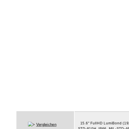
15.6" FullHD LumiBond (19
Vergleichen
STD-810H, IP66, MIL-STD-461