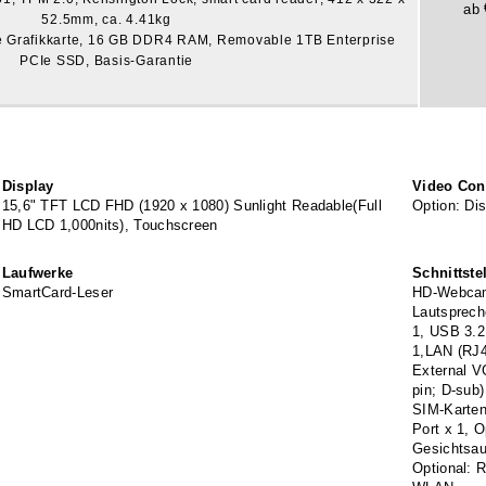
ab
52.5mm, ca. 4.41kg
ne Grafikkarte, 16 GB DDR4 RAM, Removable 1TB Enterprise
PCIe SSD, Basis-Garantie
Display
Video Cont
15,6" TFT LCD FHD (1920 x 1080) Sunlight Readable(Full
Option: D
HD LCD 1,000nits), Touchscreen
Laufwerke
Schnittste
SmartCard-Leser
HD-Webcam
Lautsprech
1, USB 3.2
1,LAN (RJ4
External VG
pin; D-sub)
SIM-Karten
Port x 1, 
Gesichtsau
Optional: