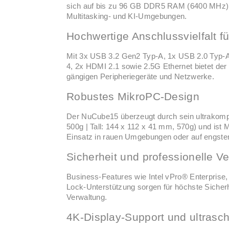
sich auf bis zu 96 GB DDR5 RAM (6400 MHz) er
Multitasking- und KI-Umgebungen.
Hochwertige Anschlussvielfalt 
Mit 3x USB 3.2 Gen2 Typ-A, 1x USB 2.0 Typ-A
4, 2x HDMI 2.1 sowie 2.5G Ethernet bietet der
gängigen Peripheriegeräte und Netzwerke.
Robustes MikroPC-Design
Der NuCube15 überzeugt durch sein ultrakom
500g | Tall: 144 x 112 x 41 mm, 570g) und ist M
Einsatz in rauen Umgebungen oder auf engst
Sicherheit und professionelle Ve
Business-Features wie Intel vPro® Enterprise
Lock-Unterstützung sorgen für höchste Sicherh
Verwaltung.
4K-Display-Support und ultrasc