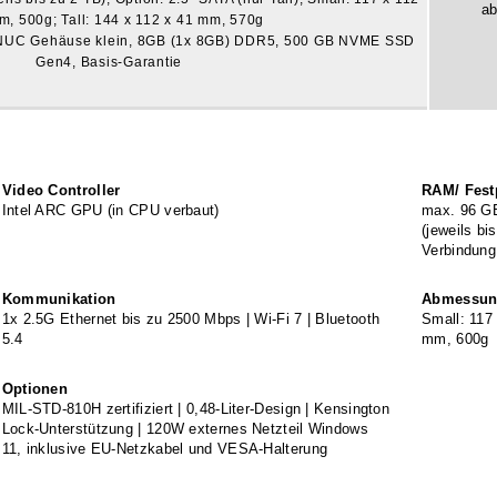
a
m, 500g; Tall: 144 x 112 x 41 mm, 570g
, NUC Gehäuse klein, 8GB (1x 8GB) DDR5, 500 GB NVME SSD
Gen4, Basis-Garantie
Video Controller
RAM/ Festp
Intel ARC GPU (in CPU verbaut)
max. 96 G
(jeweils b
Verbindun
Kommunikation
Abmessung
1x 2.5G Ethernet bis zu 2500 Mbps | Wi-Fi 7 | Bluetooth
Small: 117 
5.4
mm, 600g
Optionen
MIL-STD-810H zertifiziert | 0,48-Liter-Design | Kensington
Lock-Unterstützung | 120W externes Netzteil Windows
11, inklusive EU-Netzkabel und VESA-Halterung