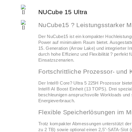
NUCube 15 Ultra
NuCube15 ? Leistungsstarker M
Der NuCube15 ist ein kompakter Hochleistun
Power auf minimalem Raum bietet. Ausgestatte
15. Generation (Arrow Lake) und integrierter 
durch hohe Effizienz und Flexibilität ? perfekt f
Einsatzszenarien.
Fortschrittliche Prozessor- und K
Der Intel® Core? Ultra 5 225H Prozessor bietet
Intel® AI Boost Einheit (13 TOPS). Drei spezi
beschleunigen anspruchsvolle Workloads und s
Energieverbrauch.
Flexible Speicherlösungen im M
Trotz kompakter Abmessungen unterstützt der
zu 2 TB) sowie optional einen 2,5"-SATA-Slot (