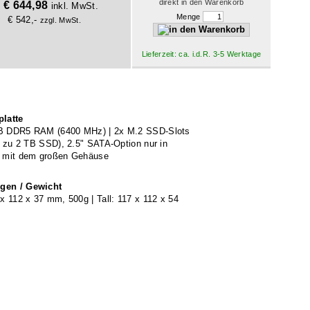
direkt in den Warenkorb
€ 644,98
b
inkl. MwSt.
Menge
€ 542,-
zzgl. MwSt.
Lieferzeit: ca. i.d.R. 3-5 Werktage
latte
B DDR5 RAM (6400 MHz) | 2x M.2 SSD-Slots
is zu 2 TB SSD), 2.5" SATA-Option nur in
g mit dem großen Gehäuse
en / Gewicht
x 112 x 37 mm, 500g | Tall: 117 x 112 x 54