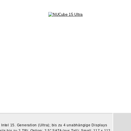
Intel 15. Generation (Ultra); bis zu 4 unabhängige Displays
ls bis zu 2 TB); Option: 2.5" SATA (nur Tall); Small: 117 x 112