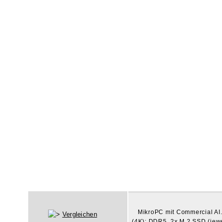
MikroPC mit Commercial AI. 
Vergleichen
(4K); DDR5, 2x M.2 SSD (jewei