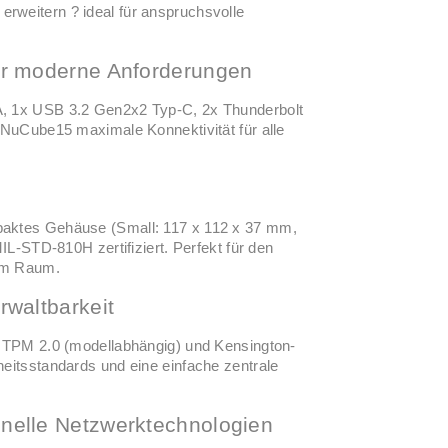
weitern ? ideal für anspruchsvolle
für moderne Anforderungen
, 1x USB 3.2 Gen2x2 Typ-C, 2x Thunderbolt
 NuCube15 maximale Konnektivität für alle
paktes Gehäuse (Small: 117 x 112 x 37 mm,
IL-STD-810H zertifiziert. Perfekt für den
em Raum.
rwaltbarkeit
, TPM 2.0 (modellabhängig) und Kensington-
eitsstandards und eine einfache zentrale
hnelle Netzwerktechnologien