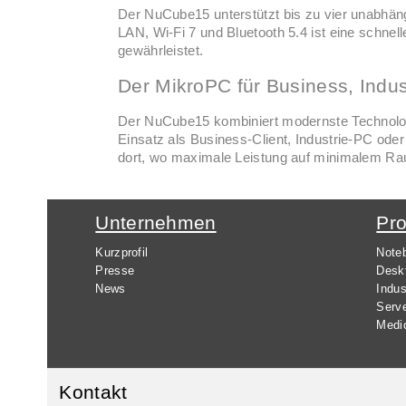
Der NuCube15 unterstützt bis zu vier unabhäng
LAN, Wi-Fi 7 und Bluetooth 5.4 ist eine schnell
gewährleistet.
Der MikroPC für Business, Indus
Der NuCube15 kombiniert modernste Technolog
Einsatz als Business-Client, Industrie-PC oder
dort, wo maximale Leistung auf minimalem Rau
Unternehmen
Pr
Kurzprofil
Note
Presse
Desk
News
Indus
Serv
Medi
Kontakt