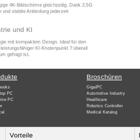
ige 4K-Bildschirme gleichzeitig. Dank 2.5G
e und stabile Anbindung jederzeit
trie und KI
ie mit kompaktem Design. Ideal für den
 leistungsfähiger KI-Knotenpunkt ? überall
m gefragt ist.
odukte
Broschüren
books
GigalPC
top PC
Automotive Industry
trie PC
Healthcare
er
Robotics Controller
cal
Medical Katalog
Vorteile