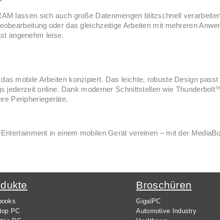
AM lassen sich auch große Datenmengen blitzschnell verarbeiten
eobearbeitung oder das gleichzeitige Arbeiten mit mehreren Anw
ast angenehm leise.
 mobile Arbeiten konzipiert. Das leichte, robuste Design passt 
s jederzeit online. Dank moderner Schnittstellen wie Thunderbolt
hre Peripheriegeräte.
-Entertainment in einem mobilen Gerät vereinen – mit der Medi
odukte
Broschüren
books
GigalPC
top PC
Automotive Industry