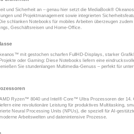
keit und Sicherheit an – genau hier setzt die MediaBook® Okeanos
ungen und Projektmanagement sowie integrierten Sicherheitsfeat
 Die schlanken Notebooks für mobiles Arbeiten überzeugen zudem
tings, Geschäftsreisen und Home-Office.
lasse
anos™ mit gestochen scharfen FullHD-Displays, starker Grafikl
rojekte oder Gaming: Diese Notebooks liefern eine eindrucksvolle
 genießen Sie stundenlangen Multimedia-Genuss – perfekt für unt
rozessoren
 AMD Ryzen™ 8040 und Intel® Core™ Ultra Prozessoren der 14. 
iefern eine revolutionäre Leistung für produktives Multitasking, 
rierte Neural Processing Units (NPUs), die speziell für AI-gestü
ür moderne Arbeitswelten und datenintensive Prozesse.
e