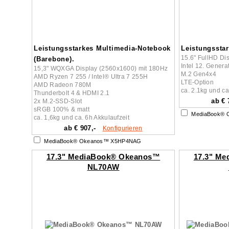
Leistungsstarkes Multimedia-Notebook
Leistungssta
15.6" FullHD Di
(Barebone).
Intel 12. Genera
15,3" WQXGA Display (2560x1600) mit 180Hz
M.2 Gen4x4
AMD Ryzen 7 255 / Intel® Ultra 7 255H
LTE-Option
AMD Radeon 780M
ca. 2.1kg und ca
Thunderbolt 4 & HDMI 2.1
ab € 
2x M.2-SSD-Slot
sRGB 100% & matt
MediaBook® 
ca. 1,6kg und ca. 6h Akkulaufzeit
ab € 907,-
Konfigurieren
MediaBook® Okeanos™ X5HP4NAG
17.3" MediaBook® Okeanos™
17.3" M
NL70AW