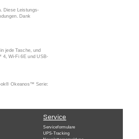
. Diese Leistungs-
endungen. Dank
in jede Tasche, und
™ 4, Wi-Fi 6E und USB-
aBook® Okeanos™ Serie:
Service
Serviceformulare
UPS-Tracking