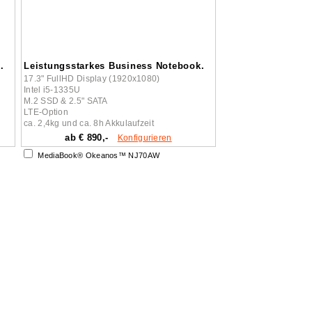
.
Leistungsstarkes Business Notebook.
17.3" FullHD Display (1920x1080)
Intel i5-1335U
M.2 SSD & 2.5" SATA
LTE-Option
ca. 2,4kg und ca. 8h Akkulaufzeit
ab € 890,-
Konfigurieren
MediaBook® Okeanos™ NJ70AW