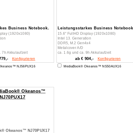
rkes Business Notebook.
Leistungsstarkes Business Notebook
splay (1920x1080)
15.6" FullHD Display (1920x1080)
tion
Intel 13. Generation
DDR5, M.2 Gen4x4
Metalcover A/D
. 7h Akkulaufzeit
ca. 1.6g und ca. 9h Akkulaufzeit
779,-
ab € 904,-
Konfigurieren
Konfigurieren
Okeanos™ NJ56PUX16
MediaBook® Okeanos™ NS50AUX16
ediaBook® Okeanos™
NJ70PUX17