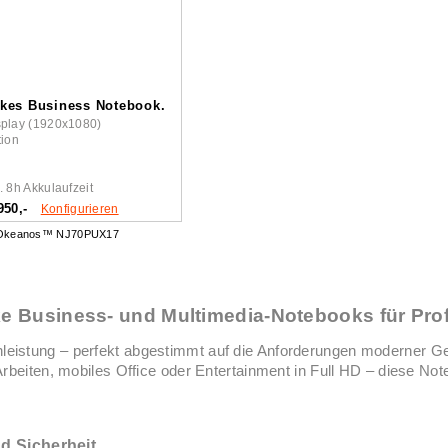
rkes Business Notebook.
splay (1920x1080)
tion
. 8h Akkulaufzeit
950,-
Konfigurieren
Okeanos™ NJ70PUX17
 Business- und Multimedia-Notebooks für Prof
eistung – perfekt abgestimmt auf die Anforderungen moderner Ge
rbeiten, mobiles Office oder Entertainment in Full HD – diese No
d Sicherheit