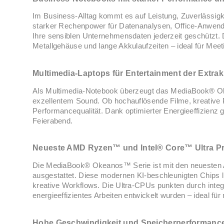
Im Business-Alltag kommt es auf Leistung, Zuverlässig
starker Rechenpower für Datenanalysen, Office-Anwend
Ihre sensiblen Unternehmensdaten jederzeit geschützt.
Metallgehäuse und lange Akkulaufzeiten – ideal für Mee
Multimedia-Laptops für Entertainment der Extrak
Als Multimedia-Notebook überzeugt das MediaBook® Oke
exzellentem Sound. Ob hochauflösende Filme, kreative P
Performancequalität. Dank optimierter Energieeffizienz
Feierabend.
Neueste AMD Ryzen™ und Intel® Core™ Ultra P
Die MediaBook® Okeanos™ Serie ist mit den neuesten
ausgestattet. Diese modernen KI-beschleunigten Chips l
kreative Workflows. Die Ultra-CPUs punkten durch integ
energieeffizientes Arbeiten entwickelt wurden – ideal f
Hohe Geschwindigkeit und Speicherperformanc