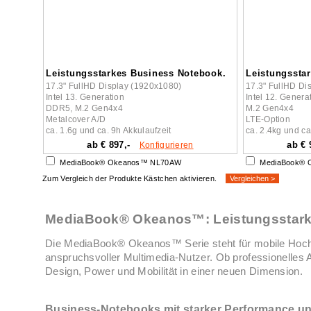
Leistungsstarkes Business Notebook.
Leistungssta
17.3" FullHD Display (1920x1080)
17.3" FullHD Di
Intel 13. Generation
Intel 12. Genera
DDR5, M.2 Gen4x4
M.2 Gen4x4
Metalcover A/D
LTE-Option
ca. 1.6g und ca. 9h Akkulaufzeit
ca. 2.4kg und ca
ab € 897,-
ab € 
Konfigurieren
MediaBook® Okeanos™ NL70AW
MediaBook® 
Zum Vergleich der Produkte Kästchen aktivieren.
MediaBook® Okeanos™: Leistungsstarke
Die MediaBook® Okeanos™ Serie steht für mobile Hochl
anspruchsvoller Multimedia-Nutzer. Ob professionelles A
Design, Power und Mobilität in einer neuen Dimension.
Business-Notebooks mit starker Performance un