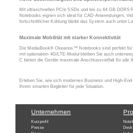
Mit ultraschnellen PCIe SSDs und bis zu 64 GB DDR5 R
Notebooks eignen sich ideal für CAD-Anwendungen, Vid
fortschrittlicher Kühlung bleibt das System auch unter L
Maximale Mobilität mit starker Konnektivität
Die MediaBook® Okeanos™ Notebooks sind perfekt für das
mit optionalem 4G/LTE-Modul bleiben Sie auch unterweg
C bieten die Geräte maximale Anschlussvielfalt für alle I
Erleben Sie, wie sich modernes Business und High-End
Ihrem smarten Begleiter für jede Situation.
Unternehmen
Pr
Kurzprofil
Note
Presse
Desk