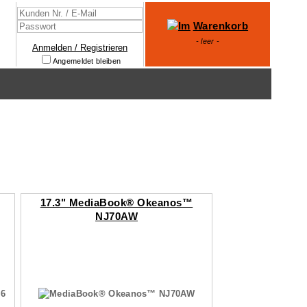
Warenkorb
- leer -
Anmelden / Registrieren
Angemeldet bleiben
17.3" MediaBook® Okeanos™
NJ70AW